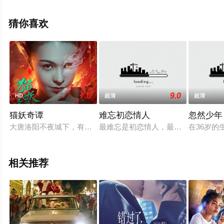
视，更多相关信息可移步至豆瓣电影、电视猫或剧情网等
平台了解。
猜你喜欢
7.0
9.0
HD
超清
超清
猫妖奇谭
难忘初恋情人
忽然少年
大唐洛阳不夜城下，有猫妖之灵，夜夜巡游，窃人皮囊，邀人共
最难忘是初恋情人，最感人是姐妹之
在36岁的
相关推荐