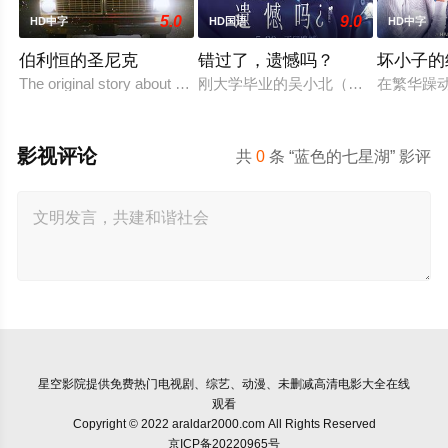
5.0
9.0
HD中字
HD国语
HD中字
伯利恒的圣尼克
错过了，遗憾吗？
坏小子的
The original story about a man who lost his son, became Santa to
刚大学毕业的吴小北（庄达菲 饰）被
在繁华躁
影视评论
共
0
条 “蓝色的七星湖” 影评
星空影院
提供免费热门电视剧、综艺、动漫、未删减高清电影大全在线
观看
Copyright © 2022 araldar2000.com All Rights Reserved
京ICP备20220965号