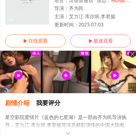
语言：
汉语普通话
状态：
HD/高清
-
导演：
齐为民
主演：
艾力江·库尔班,李君懿
HD
更新时间：
2023-07-03
在线观看
极速观看


剧情介绍
我要评分
星空影院爱情片《蓝色的七星湖》是一部由齐为民导演执
导，艾力江·库尔班,李君懿等演员精彩演绎的中国大陆电
影，手机免费观看高清无删减完整版电影大全就上星空影
