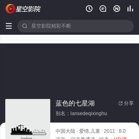






蓝色的七星湖
分享

别名：lansedeqixinghu
中国大陆
爱情,儿童
2011
8.0