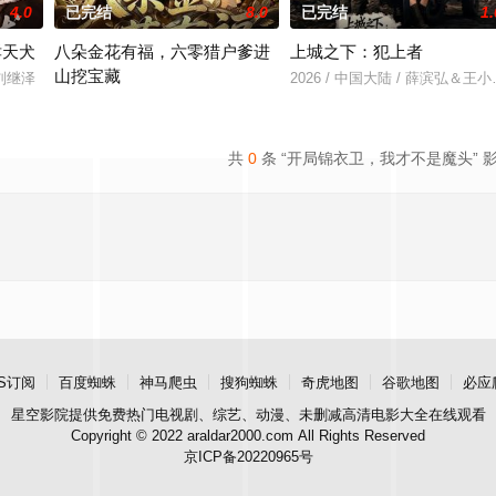
4.0
已完结
8.0
已完结
1.
哮天犬
八朵金花有福，六零猎户爹进
上城之下：犯上者
山挖宝藏
＆刘继泽
2026 / 中国大陆 / 薛滨弘＆
2026 / 中国大陆 / 张宇翔＆高岫楠＆武伟
共
0
条 “开局锦衣卫，我才不是魔头” 
S订阅
百度蜘蛛
神马爬虫
搜狗蜘蛛
奇虎地图
谷歌地图
必应
星空影院
提供免费热门电视剧、综艺、动漫、未删减高清电影大全在线观看
Copyright © 2022 araldar2000.com All Rights Reserved
京ICP备20220965号