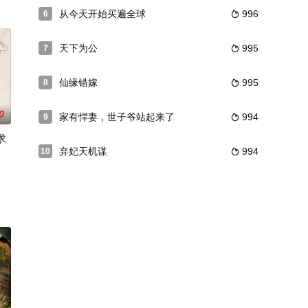
从今天开始买遍全球
996
6

天下为公
995
7

仙缘错嫁
995
8

0
家有悍妻，世子爷站起来了
994
9

求
弃妃天机谋
994
10

源