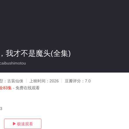
，我才不是魔头(全集)
caibushimotou
型：
古装仙侠
上映时间：
2026
豆瓣评分：
7.0
全83集
- 免费在线观看
23
极速观看
