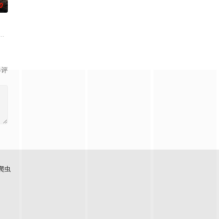
0
王小橙＆姜腾＆赵慧楠
影评
爬虫