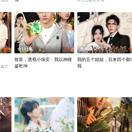
&陈瑞琪
终无云帆济沧海
2026 / 中国大陆 / 耿池苏＆吴美慧
5.0
全103集
3.0
全80集
9.
致富，透视小保安：我以神瞳
我的五个姐姐，后来四个都
鉴乾坤
我
&涂鑫艺
2026 / 中国大陆 / 王行宇＆董秋始
2025 / 中国大陆 / 何沐蓉＆陶思