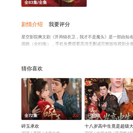
全83集/全集
剧情介绍
我要评分
星空影院爽文剧《开局锦衣卫，我才不是魔头》是一部由知
揭晓（全83集），手机免费观看高清无删减完整版电视剧全
台了解。
猜你喜欢
全72集
2.0
已完结
碎玉承欢
十八岁高中生竟是超级