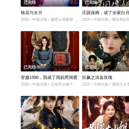
已完结
9.0
已完结
镜花与水月
庄园保姆，成了全家白
2026 / 中国大陆 / 蒙恩＆胡家荣＆钟正
2026 / 中国大陆 / 翟欣然
已完结
7.0
已完结
穿越1996，我成了我妈男闺蜜
狂飙之浴血玫瑰
2026 / 中国大陆 / 王秝乔＆杨了＆上官筠杰
2026 / 中国大陆 / 龚若