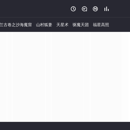




兰古卷之沙海魔窟
山村狐妻
天星术
驱魔天团
福星高照