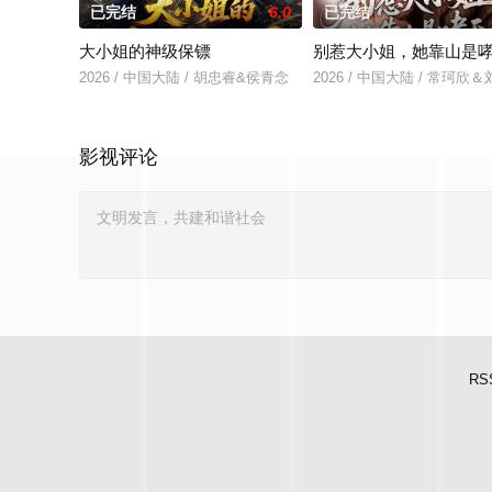
已完结
6.0
已完结
大小姐的神级保镖
别惹大小姐，她靠山是
2026 / 中国大陆 / 胡忠睿&侯青念
2026 / 中国大陆 / 常珂欣
影视评论
RS