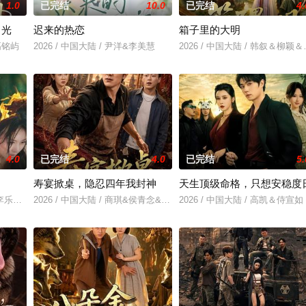
1.0
已完结
10.0
已完结
4.
月光
迟来的热恋
箱子里的大明
&高铭屿
2026 / 中国大陆 / 尹洋&李美慧
2026 / 中国大陆 / 韩叙＆柳
4.0
已完结
4.0
已完结
5.
寿宴掀桌，隐忍四年我封神
天生顶级命格，只想安稳度
兰＆李乐天＆聂杨＆周梓言
2026 / 中国大陆 / 商琪&侯青念&孙嘉欣
2026 / 中国大陆 / 高凯＆侍宣如