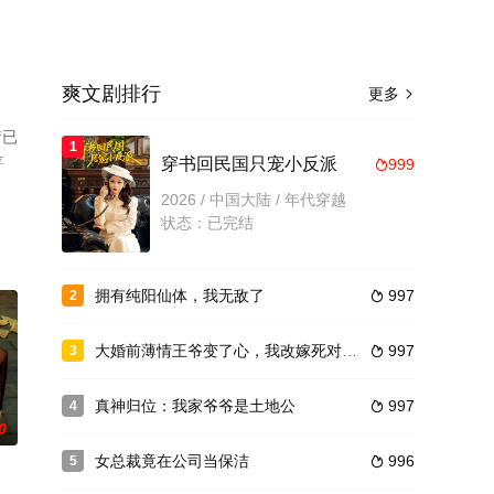
爽文剧排行
更多

情已
1
平
穿书回民国只宠小反派
999

2026 / 中国大陆 / 年代穿越
状态：已完结
拥有纯阳仙体，我无敌了
997
2

大婚前薄情王爷变了心，我改嫁死对头他哭了
997
3

真神归位：我家爷爷是土地公
997
4

0
女总裁竟在公司当保洁
996
5
