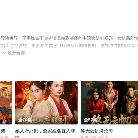
名导演执导，王宇峰＆丁晓等演员精彩演绎的中国大陆电视剧，大结局剧
集就上星空影视，更多相关信息可移步至豆瓣电视剧、电视猫或剧情网等
展开全部

9.0
全70集
1.0
全57集
9.
大佬
她入府那刻，全家姓名皆入罪
终无云帆济沧海
簿