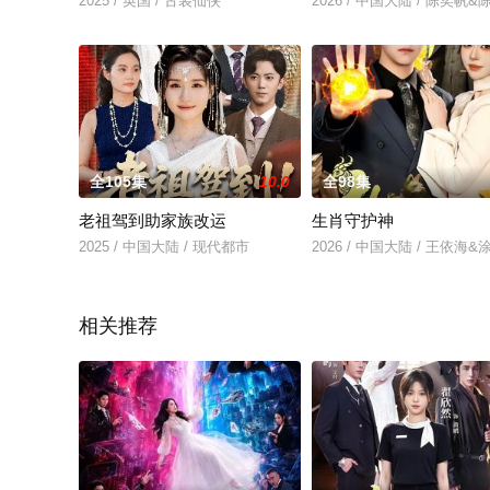
2025 / 英国 / 古装仙侠
2026 / 中国大陆 / 陈奕帆
全105集
10.0
全98集
老祖驾到助家族改运
生肖守护神
2025 / 中国大陆 / 现代都市
2026 / 中国大陆 / 王依海
相关推荐