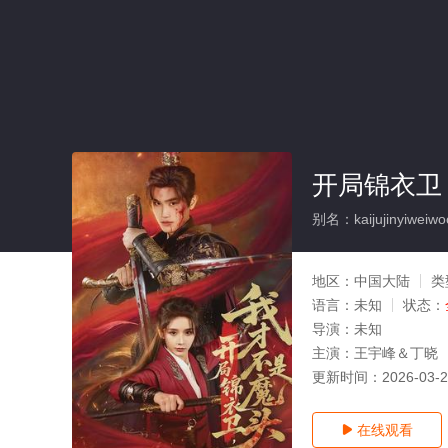
开局锦衣卫
别名：kaijujinyiweiwo
地区：
中国大陆
类
语言：
未知
状态：
导演：
未知
主演：
王宇峰＆丁晓
更新时间：
2026-03-
在线观看
