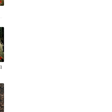
0
颖＆郭晓宇＆王俊华
0
日