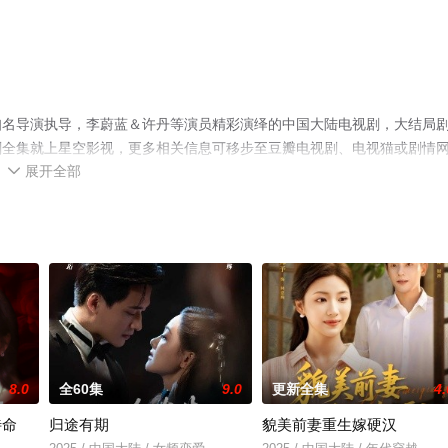
知名导演执导，李蔚蓝＆许丹等演员精彩演绎的中国大陆电视剧，大结局
剧全集就上星空影视，更多相关信息可移步至豆瓣电视剧、电视猫或剧情
展开全部

8.0
全60集
9.0
更新全集
4.
待命
归途有期
貌美前妻重生嫁硬汉