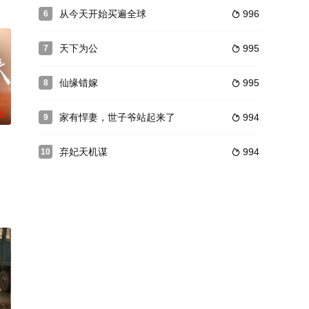
从今天开始买遍全球
996
6

天下为公
995
7

仙缘错嫁
995
8

0
家有悍妻，世子爷站起来了
994
9

弃妃天机谋
994
10
