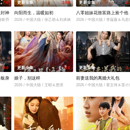
7.0
更新全集
10.0
更新全集
2.
生封神
向阳而生，温暖如初
八零姐妹花致富路上捡个他
＆陈昕乔
2026 / 中国大陆 / 张乙萌＆刘承林
2026 / 中国大陆 / 李蕴薇＆马若
9.0
更新全集
6.0
更新全集
1.
老板身
娘子，别这样
前妻送我的离婚大礼包
2026 / 中国大陆 / 王昭＆恩璟
2026 / 中国大陆 / 霍文琦＆雷小
＆刘亚倩