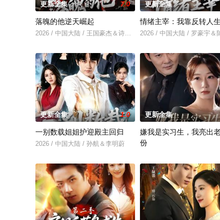
更新全集
7.0
更新全集
落魄的他逆天崛起
情绪主宰：我靠反转人
2026 / 中国大陆 / 王国豪杰＆诗语＆梁辰羽
2026 / 中国大陆 / 罗豪宇
更新全集
1.0
更新全集
一别数载姐姐护迎殿主回归
嫌我是实习生，我亮出
份
2026 / 中国大陆 / 孙航＆李明蔚
2026 / 中国大陆 / 沈鸿运