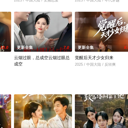
2025 / 中国大陆 / 女频恋爱
2025 / 中国大陆 / 年代穿越
10.0
更新全集
7.0
更新全集
8.
云烟过眼，总成空云烟过眼总
觉醒后天才少女归来
成空
2025 / 中国大陆 / 反转爽
2025 / 中国大陆 / 现代都市