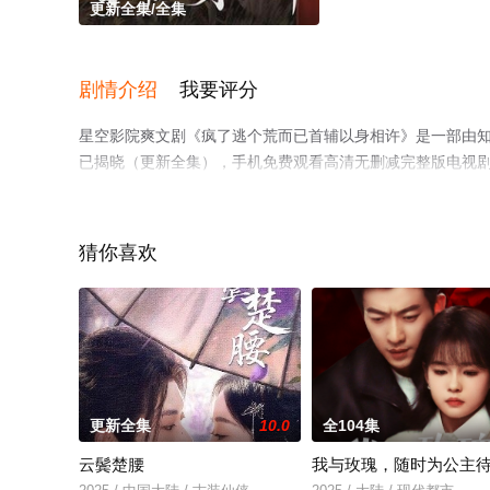
更新全集/全集
剧情介绍
我要评分
星空影院爽文剧《疯了逃个荒而已首辅以身相许》是一部由
已揭晓（更新全集），手机免费观看高清无删减完整版电视
平台了解。
猜你喜欢
更新全集
10.0
全104集
云鬓楚腰
我与玫瑰，随时为公主