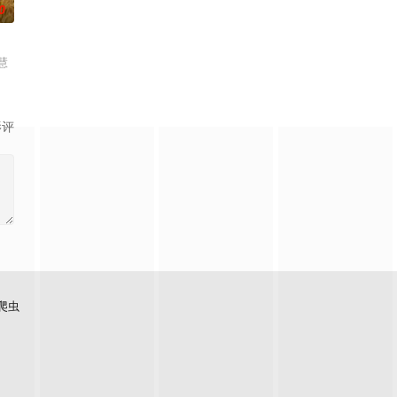
0
慧
影评
爬虫