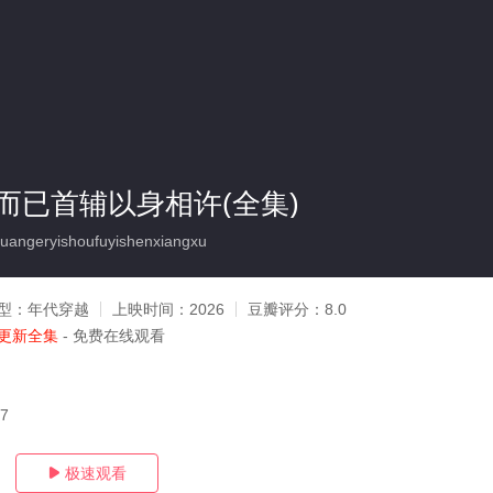
而已首辅以身相许(全集)
angeryishoufuyishenxiangxu
型：
年代穿越
上映时间：
2026
豆瓣评分：
8.0
更新全集
- 免费在线观看
17
极速观看
