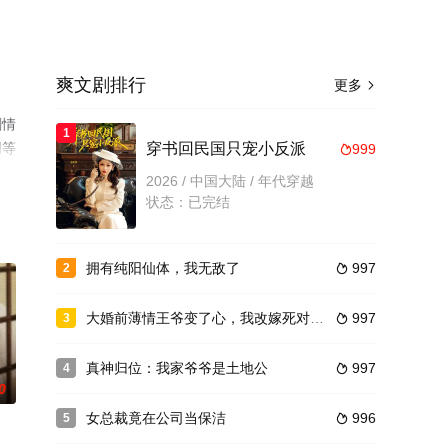
爽文剧排行
更多

剧情
1
网等
穿书回民国只宠小反派
999

2026 / 中国大陆 / 年代穿越
状态：已完结
拥有纯阳仙体，我无敌了
997
2

大婚前薄情王爷变了心，我改嫁死对头他哭了
997
3

真神归位：我家爷爷是土地公
997
4

0
女总裁竟在公司当保洁
996
5
