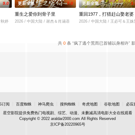
9.0
更新全集
7.0
更新全集
3.
重生之爱你到骨子里
重回1977，打猎赶山娶老婆
&付秋婷
2026 / 中国大陆 / 谢杰＆肖涵语
2026 / 中国大陆 / 王必可＆王姝
共
0
条 “疯了逃个荒而已首辅以身相许” 
S订阅
百度蜘蛛
神马爬虫
搜狗蜘蛛
奇虎地图
谷歌地图
必应
星空影院
提供免费热门电视剧、综艺、动漫、未删减高清电影大全在线观看
Copyright © 2022 araldar2000.com All Rights Reserved
京ICP备20220965号