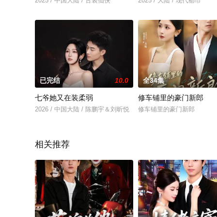
2025 / 中国大陆 / 古装仙侠
2025 / 大陆 / 现代都市
已完结
10.0
全34集
七爷她又在装柔弱
修车铺里的豪门新郎
2026 / 中国大陆 / 陈鹏宇＆刘昕悦
修车铺里的豪门新郎
相关推荐