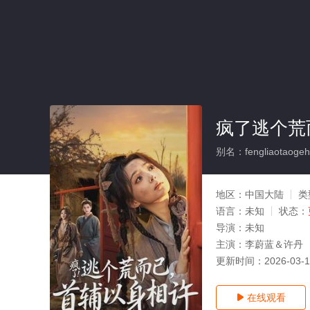
疯了逃个荒
别名：fengliaotaogehu
地区：
中国大陆
类
语言：
未知
状态：
导演：
未知
主演：
李蔚蓝＆许丹
更新时间：
2026-03-
在线观看
