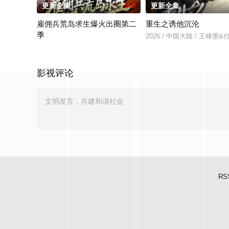
更新全集
9.0
更新全集
雇佣兵荒岛求生爆火出圈第二
重生之诱他沉沦
季
2026 / 中国大陆 / 王棣墨
2026 / 中国大陆 / 孔奇力＆修雨秀＆王锦茵
影视评论
RS