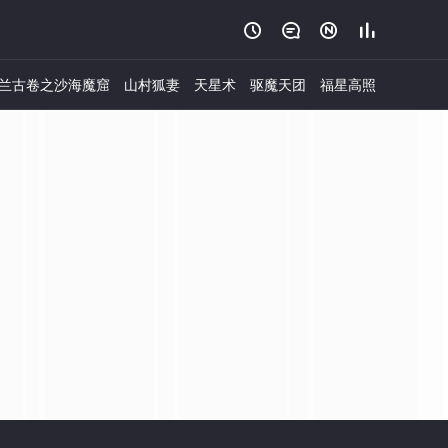




兰古卷之沙海魔窟
山村狐妻
天星术
驱魔天团
福星高照