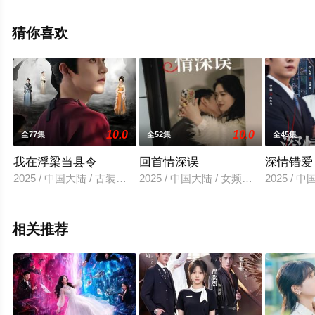
剧全集就上星空影视，更多相关信息可移步至豆瓣电视
剧、电视猫或剧情网等平台了解。
猜你喜欢
10.0
10.0
全77集
全52集
全45集
我在浮梁当县令
回首情深误
深情错爱
2025 / 中国大陆 / 古装仙侠
2025 / 中国大陆 / 女频恋爱
2025 / 
相关推荐