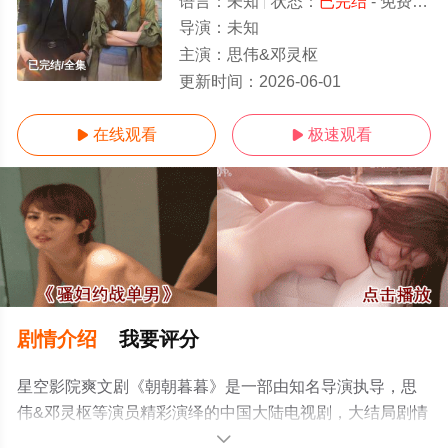
语言：
未知
状态：
已完结
- 免费在线观看
导演：
未知
主演：
思伟&邓灵枢
已完结/全集
更新时间：
2026-06-01
在线观看
极速观看


剧情介绍
我要评分
星空影院爽文剧《朝朝暮暮》是一部由知名导演执导，思
伟&邓灵枢等演员精彩演绎的中国大陆电视剧，大结局剧情
已揭晓（已完结），手机免费观看高清无删减完整版电视
