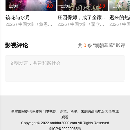
9.0
1.0
已完结
已完结
已完结
镜花与水月
庄园保姆，成了全家白月光
迟来的热
2026 / 中国大陆 / 蒙恩＆胡家荣＆钟正
2026 / 中国大陆 / 翟欣然&高铭屿
2026 / 
影视评论
共
0
条 “朝朝暮暮” 影评
星空影院
提供免费热门电视剧、综艺、动漫、未删减高清电影大全在线
观看
Copyright © 2022 araldar2000.com All Rights Reserved
京ICP备20220965号