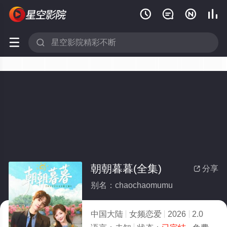






朝朝暮暮(全集)
分享

别名：chaochaomumu
中国大陆
女频恋爱
2026
2.0