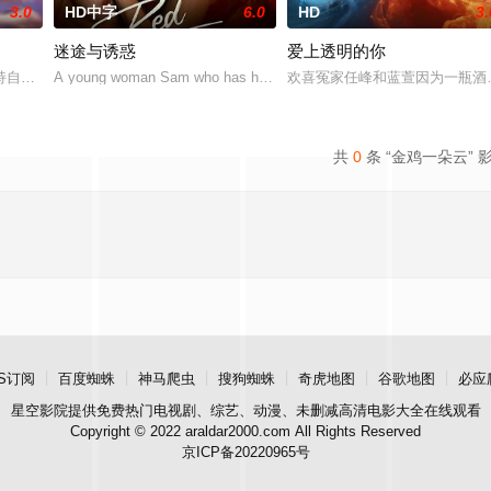
3.0
HD中字
6.0
HD
3.
迷途与诱惑
爱上透明的你
入 30 岁的独立酷儿辣妹，竟然破天荒地完成了“从火热前任到异姓闺蜜”的
自我的大学毕业生，决心按自己的方式生活。她发现自己被撕裂在两个男人之间：
A young woman Sam who has her eye on the mysterious Fender. W
欢喜冤家任峰和蓝萱因为一瓶酒
共
0
条 “金鸡一朵云” 
S订阅
百度蜘蛛
神马爬虫
搜狗蜘蛛
奇虎地图
谷歌地图
必应
星空影院
提供免费热门电视剧、综艺、动漫、未删减高清电影大全在线观看
Copyright © 2022 araldar2000.com All Rights Reserved
京ICP备20220965号