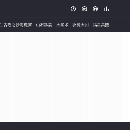




兰古卷之沙海魔窟
山村狐妻
天星术
驱魔天团
福星高照