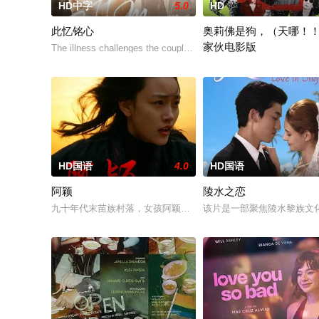
HD中字
5.0
HD
此忆铭心
奥莉佛是狗，（天哪！
家伙电影版
The illness challenges the couple's love in a way they never anti
改编自2021年在NHK播
HD国语
4.0
HD国语
阿颖
陵水之恋
九十年代末苗族村落，女孩阿颖反抗包办婚姻出逃，和心上人三
该片是一部聚焦陵水黎族文