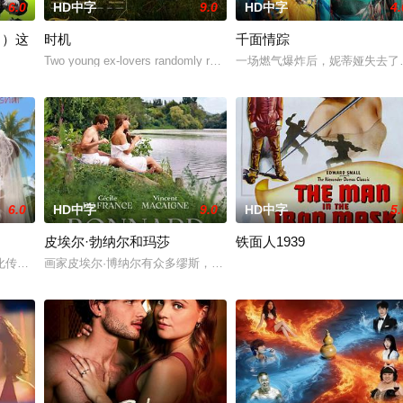
6.0
HD中字
9.0
HD中字
4.
！）这
时机
千面情踪
cipat
Two young ex-lovers randomly reconnect.
一场燃气爆炸后，妮蒂娅失去了
出的同名剧集，只有狭间县警鉴识科警犬组的训犬员青叶一平（池松壮亮 饰）能够
6.0
HD中字
9.0
HD中字
5.
皮埃尔·勃纳尔和玛莎
铁面人1939
宝相恋，却被继父强迫许配给表弟浩楠。订婚当日，阿颖在三宝妹妹阿布帮助下
化传承与滨海旅游资源的现实题材电影，以“山海相恋·文化铸魂”为核心主题，
画家皮埃尔·博纳尔有众多缪斯，其中如果没有神秘的玛莎，他就不会