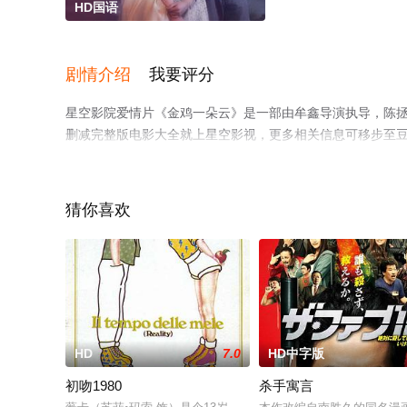
HD国语
剧情介绍
我要评分
星空影院爱情片《金鸡一朵云》是一部由牟鑫导演执导，陈拯
删减完整版电影大全就上星空影视，更多相关信息可移步至
猜你喜欢
HD
7.0
HD中字版
初吻1980
杀手寓言