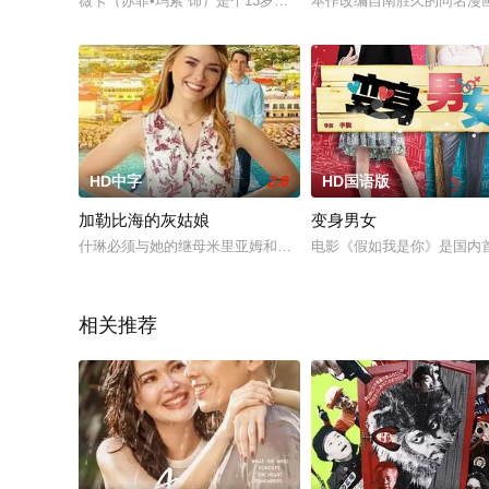
薇卡（苏菲•玛索 饰）是个13岁的女孩，不同于班上的其他同
本作改编自南胜久的同名漫画
HD中字
2.0
HD国语版
加勒比海的灰姑娘
变身男女
什琳必须与她的继母米里亚姆和未婚夫布鲁斯一起旅行去参加目
电影《假如我是你》是国内首
相关推荐