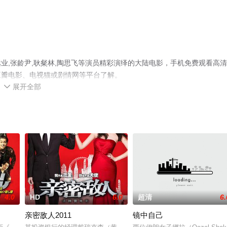
业,张龄尹,耿粲林,陶思飞等演员精彩演绎的大陆电影，手机免费观看高
豆瓣电影、电视猫或剧情网等平台了解。
展开全部

4.0
HD
6.0
超清
6.
亲密敌人2011
镜中自己