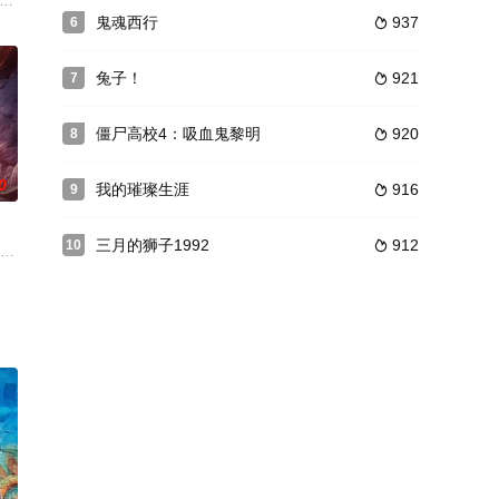
春期到来的
才杀手“寓言”（冈田准一），被BOSS命令
购，而他的前任女友艾米梁（徐静蕾 饰）此时也来到香港，以另一家投资银行
keri 饰）和阿汀聂（Shayesteh Irani 饰）来自不同的背景和阶层。娜拉缺乏
鬼魂西行
937
6

兔子！
921
7

僵尸高校4：吸血鬼黎明
920
8

0
我的璀璨生涯
916
9

三月的狮子1992
912
10

福快乐，因为她
地球，鬼才发明家（午马 饰）带着刚发明的“情
白领，某日，公司聚会上喝醉了的她居然误打误撞的和英俊帅气的上司林子松
。天界的月老,主管姻缘红事。一红一白,原本是互不相干的神话人物,却有着千