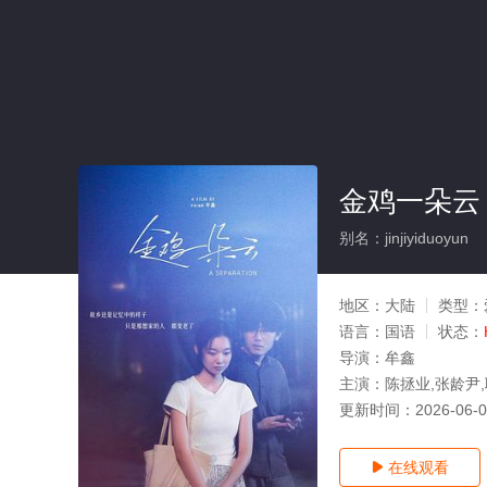
金鸡一朵云
别名：jinjiyiduoyun
地区：
大陆
类型：
语言：
国语
状态：
导演：
牟鑫
主演：
陈拯业,张龄尹
更新时间：
2026-06-
在线观看
