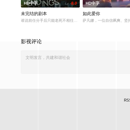
HD中字
8.0
HD中字
未完结的剧本
如此爱你
谁说前任分手后只能老死不相往来？在这部高分治愈神作里，四个步
萨凡娜，一位自信飒爽、坚持
影视评论
RS