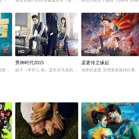
学父母离异的状况，她拥有一个完整的家庭，虽然她总是觉得被母亲忽略，伴随青
《杀手寓言》，主演为冈田准一。「无论多强的敌人都可以在6秒内击杀他」的天
某投资银行的经理戴瑞克李（黄立行 饰）正忙于对某锂矿企业进行收
两位伊朗女子娜拉（Qazal Sha
8.0
HD
1.0
HD国语
10.
男神时代2015
孟婆传之缘起
的地婚礼。阿什琳与布鲁斯的儿子诺亚建立了友谊和爱情，但她努力让她从此幸
部涉及“换体”爱情的电影作品。千年难遇的太阳磁暴，把巨大的宇宙能量带到
妖子（李菲儿 饰）是车水马龙的大都市中一名平凡的不能再平凡的小
地界的孟婆,管理黄泉操持白事