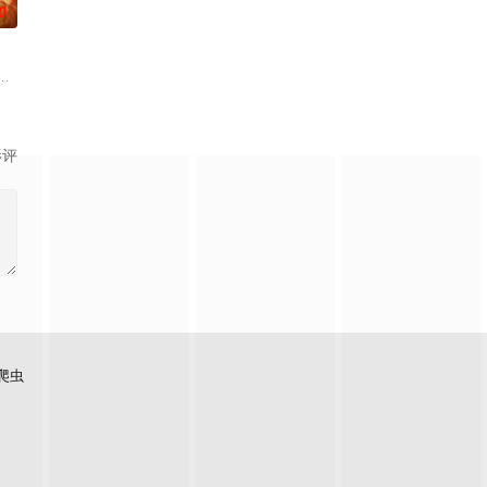
0
神奇转化
一是激发她狂野一面的坏男孩“万人迷”L.A
hen she s
，各自获得了透明和看见透明的超能力，而他们的同事也先后获得了喷水和喷
影评
爬虫