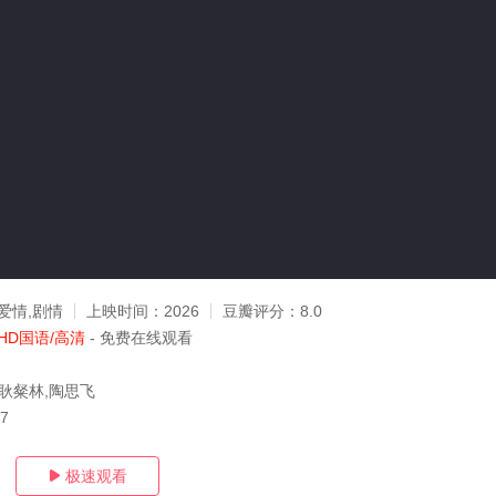
爱情,剧情
上映时间：
2026
豆瓣评分：
8.0
HD国语/高清
- 免费在线观看
,耿粲林,陶思飞
07
极速观看
