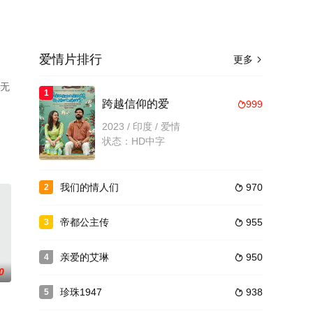
爱情片排行
更多

清无
1
跨越信仰的爱
999

2023 / 印度 / 爱情
状态：HD中字
我们的情人们
970
2

帝都公主传
955
3

亲爱的艾琳
950
4

0
珍珠1947
938
5
