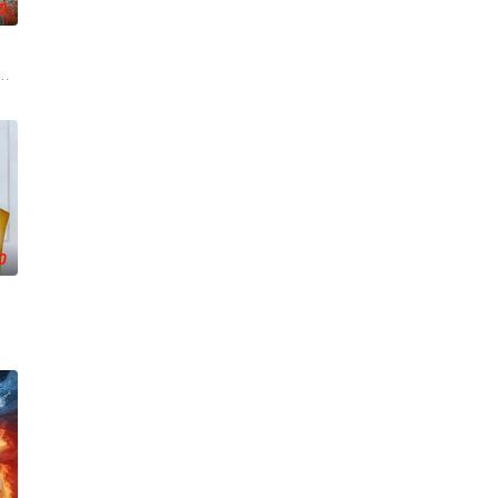
0
部分记忆，男友迈克尔也随之失踪。更诡异的是，从医院醒来的她发现，身边
看到自己的警犬搭档奥莉佛（小田切让 饰）
0
，和三宝逃离村
通过细腻的叙事展现陵水黎族织锦、疍家渔歌等非
成为今天的著名画家。假扮成身败名裂意大利贵族的玛莎，让皮埃尔·博纳尔疯