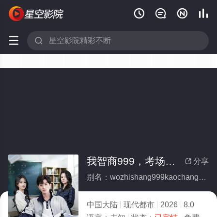






我智商999，考场没对手(全集)
分享

别名：wozhishang999kaochangmeiduishou
中国大陆
现代都市
2026
8.0