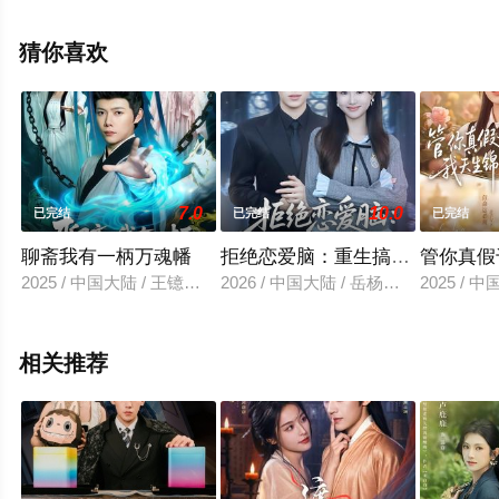
高清无删减完整版电视剧全集就上星空影视，更多相关信
息可移步至豆瓣电视剧、电视猫或剧情网等平台了解。
猜你喜欢
7.0
10.0
已完结
已完结
已完结
聊斋我有一柄万魂幡
拒绝恋爱脑：重生搞事业
管你真假
2025 / 中国大陆 / 王镱深＆黎沐清
2026 / 中国大陆 / 岳杨＆王廷予
2025 /
相关推荐