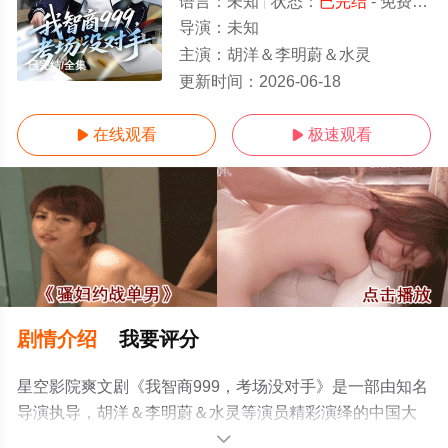
语言：
未知
状态：
已完结
- 免费在线观看
导演：
未知
主演：
胡洋＆李明蔚＆水灵
已完结/全集
更新时间：
2026-06-18
在线观看
极速观看


剧情介绍
我要评分
星空影院爽文剧《我智商999，考场没对手》是一部由知名
导演执导，胡洋＆李明蔚＆水灵等演员精彩演绎的中国大
陆电视剧，大结局剧情已揭晓（已完结），手机免费观看
