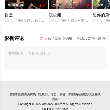
1.0
4.0
更新至第12集
已完结
已完结
盲盒
渡尘渊
想你的第
2025 / 中国大陆 / 现代都市
2026 / 中国大陆 / 王星玮&徐轸轸
2026 /
影视评论
共
0
条 “我智商999，考场没对手” 影评
星空影院
提供免费热门电视剧、综艺、动漫、未删减高清电影大全在线
观看
Copyright © 2022 araldar2000.com All Rights Reserved
京ICP备20220965号